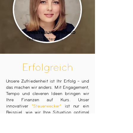
ANASTASIJA PIVNENKO
Teamassistentin
Erfolgreich
Unsere Zufriedenheit ist Ihr Erfolg – und
das machen wir anders. Mit Engagement,
Tempo und cleveren Ideen bringen wir
Ihre Finanzen auf Kurs. Unser
innovativer
"Steuerwecker"
ist nur ein
Beispiel, wie wir Ihre Situation optimal
steuern. Keine komplizierten Umwege,
sondern klare Strategien, die sich
auszahlen. Unsere Philosophie? Zuhören,