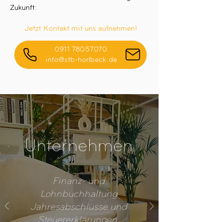
Zukunft:
Jetzt Kontakt mit uns aufnehmen!
0911 78057070
info@stb-horlbeck.de
Unternehmen
Finanz- und
Lohnbuchhaltung
Jahresabschlüsse und
Steuererklärungen