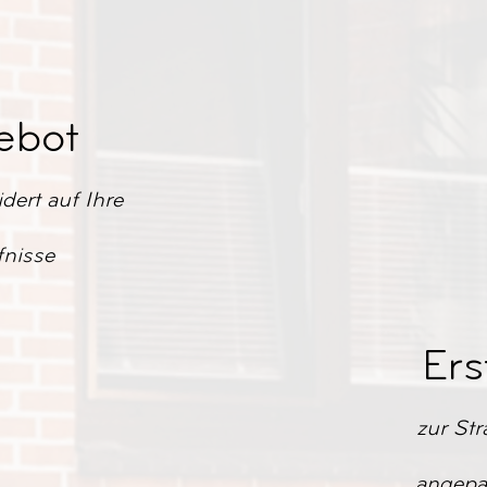
ebot
ert auf Ihre
fnisse
Ers
zur Str
angepas