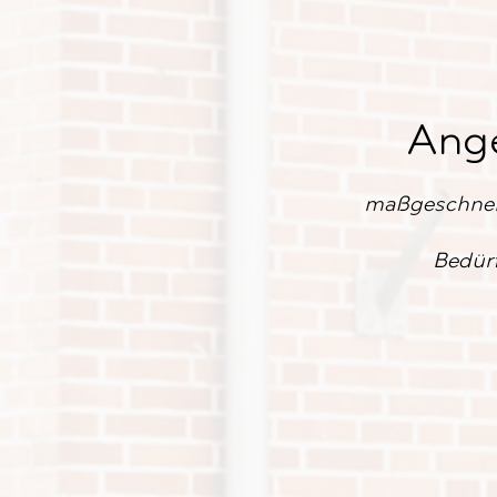
Ang
maßgeschneid
Bedür