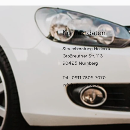
Kontaktdaten
Steuerberatung Horlbeck
Großreuther Str. 113
90425 Nürnberg
Tel.: 0911 7805 7070
info@stb-horlbeck.de